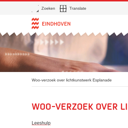
Open
Zoeken
Translate
Direct naar de inhoud
Woo-verzoek over lichtkunstwerk Esplanade
Woo-verzoek over l
Leeshulp