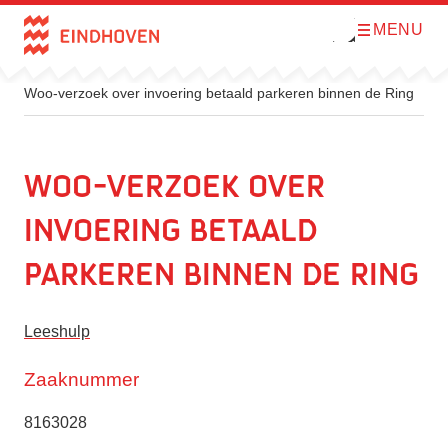
MENU
O
Direct naar de inhoud
p
e
n
m
Woo-verzoek over invoering betaald parkeren binnen de Ring
e
n
u
Woo-verzoek over
invoering betaald
parkeren binnen de Ring
Leeshulp
Zaaknummer
8163028