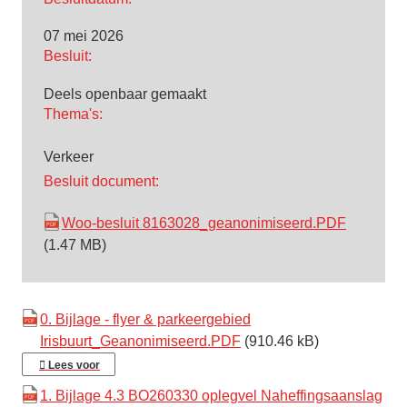
07 mei 2026
Besluit:
Deels openbaar gemaakt
Thema's:
Verkeer
Besluit document:
Woo-besluit 8163028_geanonimiseerd.PDF
(1.47 MB)
0. Bijlage - flyer & parkeergebied
Irisbuurt_Geanonimiseerd.PDF
(910.46 kB)
Lees voor
1. Bijlage 4.3 BO260330 oplegvel Naheffingsaanslag