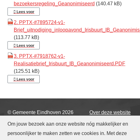
bezoekersregeling_Geanonimiseerd
(140.47 kB)
Lees voor
2. PPTX-#7895724-v1-
Brief_uitnodiging_inloopavond_Irisbuurt_IB_Geanonimi
(113.77 kB)
Lees voor
3. PPTX-#7918762-v1-
Realisatiebrief_Irisbuurt_IB_Geanonimiseerd.PDF
(125.51 kB)
Lees voor
© Gemeente Eindhoven
2026
Over deze website
Om jouw bezoek aan onze website nóg makkelijker en
Cookies beheren
persoonlijker te maken zetten we cookies in. Met deze