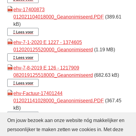
ehv-17400873
012021104018000_Geanonimiseerd.PDF
(389.61
kB)
Lees voor
ehv-7-1-2020 E 1227 - 1374605
012020125520000_Geanonimiseerd
(1.19 MB)
Lees voor
ehv-7-8-2019 E 126 - 1217909
082019125518000_Geanonimiseerd
(682.63 kB)
Lees voor
ehv-Factuur-17401244
012021141028000_Geanonimiseerd.PDF
(367.45
kB)
Lees voor
Om jouw bezoek aan onze website nóg makkelijker en
persoonlijker te maken zetten we cookies in. Met deze