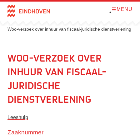
MENU
O
Direct naar de inhoud
p
e
n
m
Woo-verzoek over inhuur van fiscaal-juridische dienstverlening
e
n
u
Woo-verzoek over
inhuur van fiscaal-
juridische
dienstverlening
Leeshulp
Zaaknummer