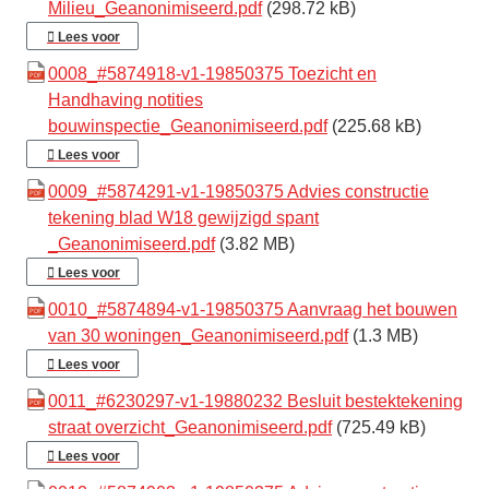
Milieu_Geanonimiseerd.pdf
(298.72 kB)
Lees voor
0008_#5874918-v1-19850375 Toezicht en
Handhaving notities
bouwinspectie_Geanonimiseerd.pdf
(225.68 kB)
Lees voor
0009_#5874291-v1-19850375 Advies constructie
tekening blad W18 gewijzigd spant
_Geanonimiseerd.pdf
(3.82 MB)
Lees voor
0010_#5874894-v1-19850375 Aanvraag het bouwen
van 30 woningen_Geanonimiseerd.pdf
(1.3 MB)
Lees voor
0011_#6230297-v1-19880232 Besluit bestektekening
straat overzicht_Geanonimiseerd.pdf
(725.49 kB)
Lees voor