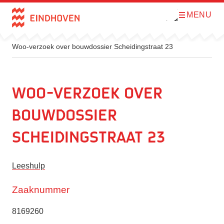
MENU
O
Direct naar de inhoud
p
e
n
m
Woo-verzoek over bouwdossier Scheidingstraat 23
e
n
u
Woo-verzoek over
bouwdossier
Scheidingstraat 23
Leeshulp
Zaaknummer
8169260