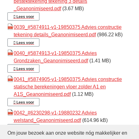
bestektekening tekening 3 details
_Geanonimiseerd.pdf
(3.67 MB)
Lees voor
0039_#5874911-v1-19850375 Advies constructie
tekening details_Geanonimiseerd.pdf
(986.22 kB)
Lees voor
0040_#5874913-v1-19850375 Advies
Grondzaken_Geanonimiseerd.pdf
(1.41 MB)
Lees voor
0041_#5874905-v1-19850375 Advies constructie
statische berekeningen vloer zolder A1 en
A1S_Geanonimiseerd.pdf
(1.12 MB)
Lees voor
0042_#6230298-v1-19880232 Advies
welstand_Geanonimiseerd.pdf
(614.96 kB)
Lees voor
Om jouw bezoek aan onze website nóg makkelijker en