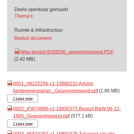
Deels openbaar gemaakt
Thema's:
Ruimte & Infrastructuur
Besluit document:
Woo-besluit 8169260_geanonimiseerd.PDF
(2.42 MB)
0001_#6225256-v1-19880232 Advies
bestemmingsplan _Geanonimiseerd.pdf
(1.86 MB)
Lees voor
0002_#5874896-v1-19850375 Besluit B&W 06-12-
1985_Geanonimiseerd.pdf
(577.1 kB)
Lees voor
0003_#5874297-v1-19850375 Tekening situatie