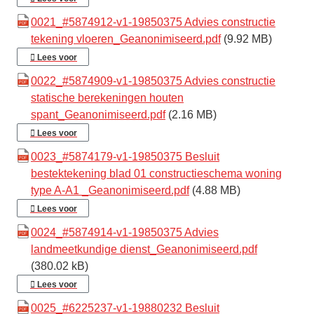
0021_#5874912-v1-19850375 Advies constructie
tekening vloeren_Geanonimiseerd.pdf
(9.92 MB)
Lees voor
0022_#5874909-v1-19850375 Advies constructie
statische berekeningen houten
spant_Geanonimiseerd.pdf
(2.16 MB)
Lees voor
0023_#5874179-v1-19850375 Besluit
bestektekening blad 01 constructieschema woning
type A-A1 _Geanonimiseerd.pdf
(4.88 MB)
Lees voor
0024_#5874914-v1-19850375 Advies
landmeetkundige dienst_Geanonimiseerd.pdf
(380.02 kB)
Lees voor
0025_#6225237-v1-19880232 Besluit