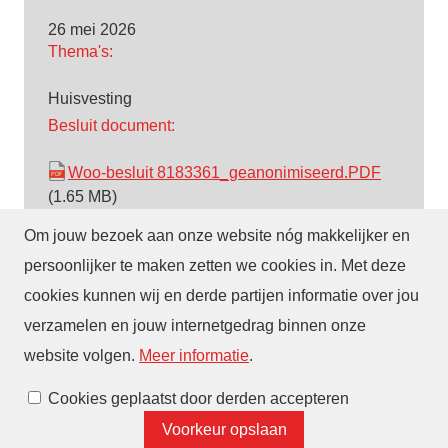
26 mei 2026
Thema's:
Huisvesting
Besluit document:
Woo-besluit 8183361_geanonimiseerd.PDF
(1.65 MB)
Om jouw bezoek aan onze website nóg makkelijker en
persoonlijker te maken zetten we cookies in. Met deze
cookies kunnen wij en derde partijen informatie over jou
verzamelen en jouw internetgedrag binnen onze
© Gemeente Eindhoven
2026
Over deze website
website volgen
.
Meer informatie
.
Cookies beheren
Cookies geplaatst door derden accepteren
Voorkeur opslaan