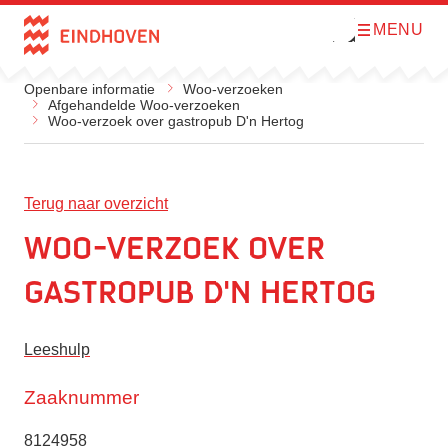
MENU
O
Direct naar de inhoud
p
e
n
Openbare informatie
Woo-verzoeken
m
Afgehandelde Woo-verzoeken
e
Woo-verzoek over gastropub D'n Hertog
n
u
Terug naar overzicht
Woo-verzoek over
gastropub D'n Hertog
Leeshulp
Zaaknummer
8124958